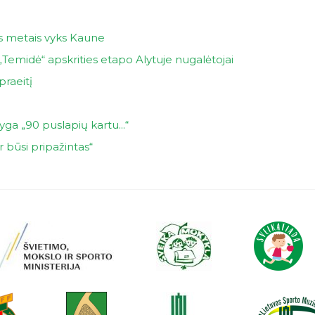
s metais vyks Kaune
„Temidė“ apskrities etapo Alytuje nugalėtojai
praeitį
ga „90 puslapių kartu...“
r būsi pripažintas“