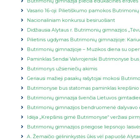
Butrimonių gimnazija plečia edukacines erdves
Vasario 16-oji: Pilietiškumo pamokos Butrimonių
Nacionaliniam konkursui besiruošiant
Didžiausia Alytaus r. Butrimonių gimnazijos „Tėv
Pilietinis ugdymas Butrimonių gimnazijoje: Kar
Butrimonių gimnazijoje – Muzikos diena su oper
Paminklas Sendai Valvrojenski Butrimonyse bus 
Butrimonys užsieniečių akimis
Geriausi mažieji pasakų rašytojai mokosi Butrim
Butrimonyse bus statomas paminklas krepšinio 
Butrimonių gimnazija švenčia Lietuvos gimtadienį
Butrimonių gimnazijos bendruomenė dalyvavo ė
Idėja „Krepšinis gimė Butrimonyse“ veržiasi pir
Butrimonių gimnazijos prieigose liepsnojo laisvės
A. Žemaičio gėlininkystės ūkis vėl papuošė Alyta