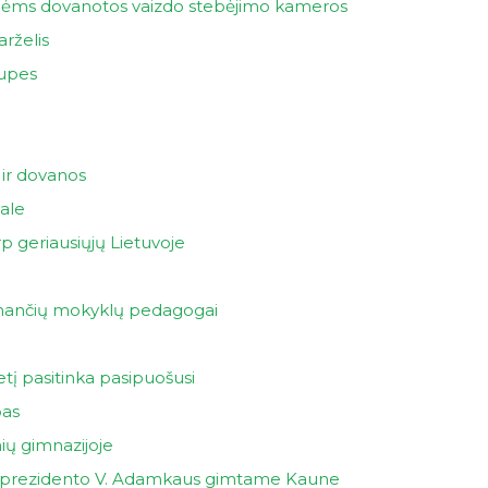
ėms dovanotos vaizdo stebėjimo kameros
rželis
rupes
 ir dovanos
nale
p geriausiųjų Lietuvoje
rinančių mokyklų pedagogai
tį pasitinka pasipuošusi
bas
ių gimnazijoje
o prezidento V. Adamkaus gimtame Kaune