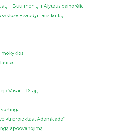
ių – Butrimonių ir Alytaus dainorėliai
okyklose – šaudymai iš lankų
os mokyklos
laurais
jo Vasario 16-ąją
 vertinga
veikti projektas „Adamkiada“
bingą apdovanojimą