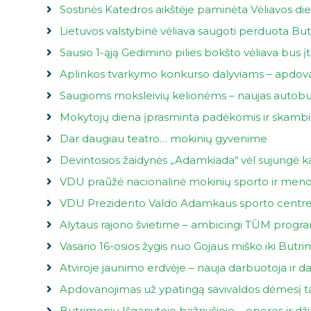
Sostinės Katedros aikštėje paminėta Vėliavos di
Lietuvos valstybinė vėliava saugoti perduota Bu
Sausio 1-ąją Gedimino pilies bokšto vėliava bus į
Aplinkos tvarkymo konkurso dalyviams – apdovanoj
Saugioms moksleivių kelionėms – naujas autobu
Mokytojų diena įprasminta padėkomis ir skamb
Dar daugiau teatro… mokinių gyvenime
Devintosios žaidynės „Adam­kia­da“ vėl su­jun­gė kai
VDU praūžė nacionalinė mokinių sporto ir meno š
VDU Prezidento Valdo Adamkaus sporto centre 
Alytaus rajono švietime – ambicingi TŪM progra
Vasario 16-osios žygis nuo Gojaus miško iki Butr
Atviroje jaunimo erdvėje – nauja darbuotoja ir d
Apdovanojimas už ypatingą savivaldos dėmesį t
Butrimonių Išganytojo bažnyčioje – operos ir dži