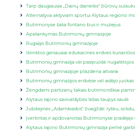
Tarp daugiausia „Dainų dainelės“ žiūrovų sulaukus
Alternatyva aktyviam sportui Alytaus regiono m
Butrimonyse šalia fontano bus ir muziejus
Apsilankymas Butrimonių gimnazijoje
Rugsėjis Butrimonių gimnazijoje
Išrinktos geriausiai edukacines erdves kurianči
Butrimonių gimnazija vėi pasipuošė nugalėtojos 
Butrimonių gimnazijoje plazdena aitvarai
Butrimonių gimnazijos erdvėse vėl aidėjo juokas
Žengdami partizanų takais butrimoniškiai paminė
Alytaus rajono savivaldybės lėšas taupys saulė
Jubiliejinės „Adamkiados“ žvaigždė: ryšku, solidu,
Įvertintas ir apdovanotas Butrimonyse pradėjęs 
Alytaus rajono Butrimonių gimnazija pelnė gar