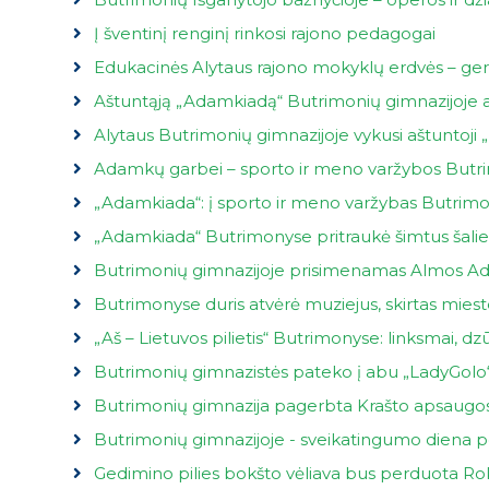
Į šventinį renginį rinkosi rajono pedagogai
Edukacinės Alytaus rajono mokyklų erdvės – ger
Aštuntąją „Adamkiadą“ Butrimonių gimnazijoje
Alytaus Butrimonių gimnazijoje vykusi aštuntoj
Adamkų garbei – sporto ir meno varžybos But
„Adamkiada“: į sporto ir meno varžybas Butrim
„Adamkiada“ Butrimonyse pritraukė šimtus šalie
Butrimonių gimnazijoje prisimenamas Almos Ad
Butrimonyse duris atvėrė muziejus, skirtas miest
„Aš – Lietuvos pilietis“ Butrimonyse: linksmai, dzūk
Butrimonių gimnazistės pateko į abu „LadyGolo“
Butrimonių gimnazija pagerbta Krašto apsaugos 
Butrimonių gimnazijoje - sveikatingumo diena
Gedimino pilies bokšto vėliava bus perduota Roki