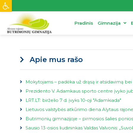
Open toolbar
Pradinis
Gimnazija
Apie mus rašo
Mokytojams – padėka už drąsą ir atsidavimą bei
Prezidento V. Adamkaus sporto centre įvyko jubi
LRT.LT: birželio 7 d. įvyks 10-oji "Adamkiada"
Lietuvos valstybės atkūrimo diena Alytaus rajone
Butrimonių gimnazijoje – pirmosios šalies poni
Sausio 13-osios liudininkas Valdas Valvonis: „Suv