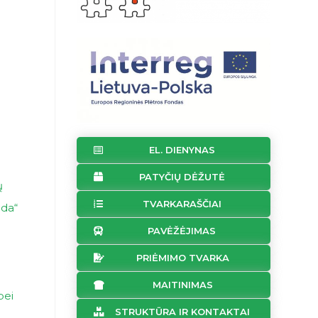
EL. DIENYNAS
PATYČIŲ DĖŽUTĖ
ų
TVARKARAŠČIAI
ada“
PAVĖŽĖJIMAS
PRIĖMIMO TVARKA
MAITINIMAS
bei
STRUKTŪRA IR KONTAKTAI