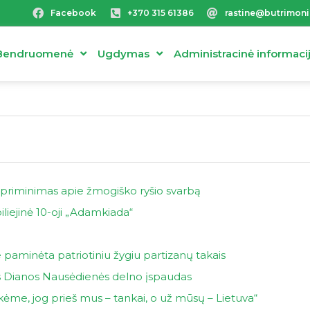
Facebook
+370 315 61386
rastine@butrimoni
Bendruomenė
Ugdymas
Administracinė informaci
 priminimas apie žmogiško ryšio svarbą
liejinė 10-oji „Adamkiada“
 paminėta patriotiniu žygiu partizanų takais
os Dianos Nausėdienės delno įspaudas
okėme, jog prieš mus – tankai, o už mūsų – Lietuva“