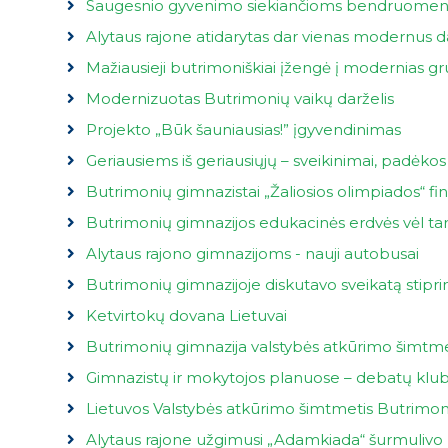
Saugesnio gyvenimo siekiančioms bendruomen
Alytaus rajone atidarytas dar vienas modernus da
Mažiausieji butrimoniškiai įžengė į modernias g
Modernizuotas Butrimonių vaikų darželis
Projekto „Būk šauniausias!” įgyvendinimas
Geriausiems iš geriausiųjų – sveikinimai, padėkos
Butrimonių gimnazistai „Žaliosios olimpiados“ fi
Butrimonių gimnazijos edukacinės erdvės vėl tar
Alytaus rajono gimnazijoms - nauji autobusai
Butrimonių gimnazijoje diskutavo sveikatą stip
Ketvirtokų dovana Lietuvai
Butrimonių gimnazija valstybės atkūrimo šimtme
Gimnazistų ir mokytojos planuose – debatų klu
Lietuvos Valstybės atkūrimo šimtmetis Butrimon
Alytaus rajone užgimusi „Adamkiada“ šurmuliv