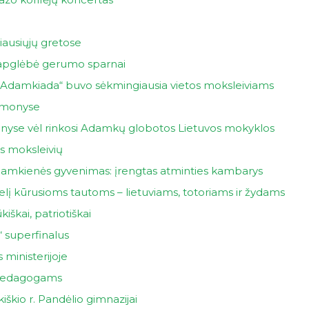
iausiųjų gretose
 apglėbė gerumo sparnai
i „Adamkiada“ buvo sėkmingiausia vietos moksleiviams
rimonyse
onyse vėl rinkosi Adamkų globotos Lietuvos mokyklos
s moksleivių
amkienės gyvenimas: įrengtas atminties kambarys
elį kūrusioms tautoms – lietuviams, totoriams ir žydams
iškai, patriotiškai
 superfinalus
ministerijoje
 pedagogams
škio r. Pandėlio gimnazijai