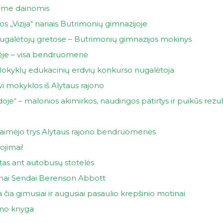
ėme dainomis
s „Vizija“ nariais Butrimonių gimnazijoje
nugalėtojų gretose – Butrimonių gimnazijos mokinys
tėje – visa bendruomenė
 Mokyklų edukacinių erdvių konkurso nugalėtoja
i mokyklos iš Alytaus rajono
e“ – malonios akimirkos, naudingos patirtys ir puikūs rezul
aimėjo trys Alytaus rajono bendruomenės
ojimai!
štas ant autobusų stotelės
inai Sendai Berenson Abbott
a čia gimusiai ir augusiai pasaulio krepšinio motinai
i­mo kny­ga