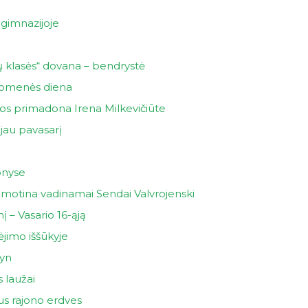
 gimnazijoje
ų klasės“ dovana – bendrystė
iuomenės diena
os primadona Irena Milkevičiūte
jau pavasarį
onyse
motina vadinamai Sendai Valvrojenski
 – Vasario 16-ąją
jimo iššūkyje
myn
 laužai
us rajono erdves