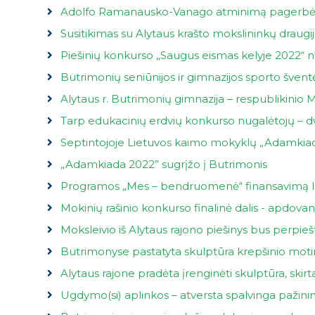
Adolfo Ramanausko-Vanago atminimą pagerb
Susitikimas su Alytaus krašto mokslininkų draugijo
Piešinių konkurso „Saugus eismas kelyje 2022“ 
Butrimonių seniūnijos ir gimnazijos sporto šven
Alytaus r. Butrimonių gimnazija – respublikinio
Tarp edukacinių erdvių konkurso nugalėtojų – dv
Septintojoje Lietuvos kaimo mokyklų „Adamkiadoj
„Adamkiada 2022” sugrįžo į Butrimonis
Programos „Mes – bendruomenė“ finansavimą l
Mokinių rašinio konkurso finalinė dalis - apdovan
Moksleivio iš Alytaus rajono piešinys bus perpie
Butrimonyse pastatyta skulptūra krepšinio mot
Alytaus rajone pradėta įrenginėti skulptūra, skirt
Ug­dy­mo(si) ap­lin­kos – at­vers­ta spal­vin­ga pa­ži­n