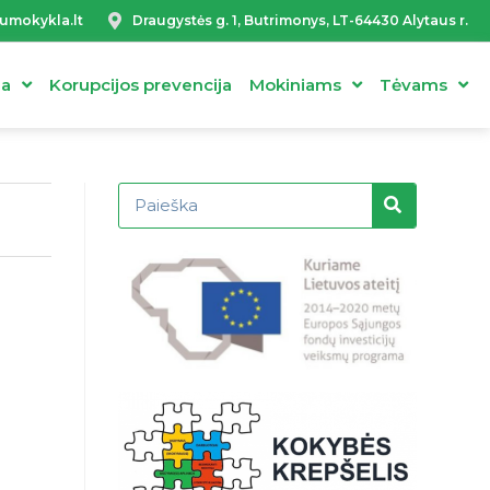
umokykla.lt
Draugystės g. 1, Butrimonys, LT-64430 Alytaus r.
ja
Korupcijos prevencija
Mokiniams
Tėvams