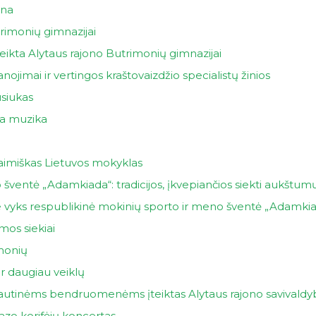
ena
trimonių gimnazijai
teikta Alytaus rajono Butrimonių gimnazijai
imai ir vertingos kraštovaizdžio specialistų žinios
siukas
ia muzika
­miš­kas Lie­tu­vos mo­kyk­las
ventė „Adamkiada“: tradicijos, įkvepiančios siekti aukštum
vyks respublikinė mokinių sporto ir meno šventė „Adamki
mos siekiai
imonių
ar daugiau veiklų
autinėms bendruomenėms įteiktas Alytaus rajono savivaldy
azo korifėjų koncertas