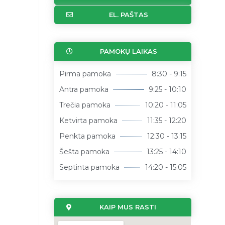
EL. PAŠTAS
PAMOKŲ LAIKAS
Pirma pamoka
8:30 - 9:15
Antra pamoka
9:25 - 10:10
Trečia pamoka
10:20 - 11:05
Ketvirta pamoka
11:35 - 12:20
Penkta pamoka
12:30 - 13:15
Šešta pamoka
13:25 - 14:10
Septinta pamoka
14:20 - 15:05
KAIP MUS RASTI