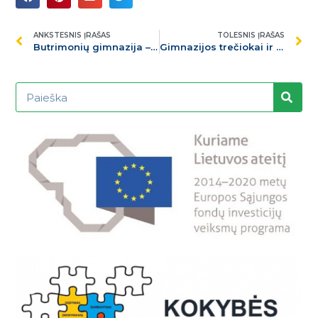
ANKSTESNIS ĮRAŠAS
TOLESNIS ĮRAŠAS
Butrimonių gimnazija – iniciatyvos „Tvari mokykla 2030“ dalyvė
Gimnazijos trečiokai ir ketvirtokai mokėsi Kauno tvirtovės VII forte – gamtos ir tiksliųjų mokslų mokykloje