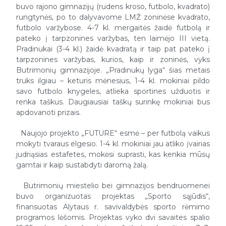
buvo rajono gimnazijų (rudens kroso, futbolo, kvadrato)
rungtynės, po to dalyvavome LMŽ zoninėse kvadrato,
futbolo varžybose. 4-7 kl. mergaitės žaidė futbolą ir
pateko į tarpzonines varžybas, ten laimėjo III vietą.
Pradinukai (3-4 kl.) žaidė kvadratą ir taip pat pateko į
tarpzonines varžybas, kurios, kaip ir zoninės, vyks
Butrimonių gimnazijoje. „Pradinukų lyga“ šias metais
truks ilgiau – keturis mėnesius, 1-4 kl. mokiniai pildo
savo futbolo knygeles, atlieka sportines užduotis ir
renka taškus. Daugiausiai taškų surinkę mokiniai bus
apdovanoti prizais.
Naujojo projekto „FUTURE“ esmė – per futbolą vaikus
mokyti tvaraus elgesio. 1-4 kl. mokiniai jau atliko įvairias
judriąsias estafetes, mokėsi suprasti, kas kenkia mūsų
gamtai ir kaip sustabdyti daromą žalą.
Butrimonių miestelio bei gimnazijos bendruomenei
buvo organizuotas projektas „Sporto sąjūdis“,
finansuotas Alytaus r. savivaldybės sporto rėmimo
programos lėšomis. Projektas vyko dvi savaites spalio