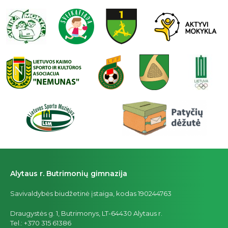
Alytaus r. Butrimonių gimnazija
Savivaldybės biudžetinė įstaiga, kodas 190244763
Draugystės g. 1, Butrimonys, LT-64430 Alytaus r.
Tel.: +370 315 61386