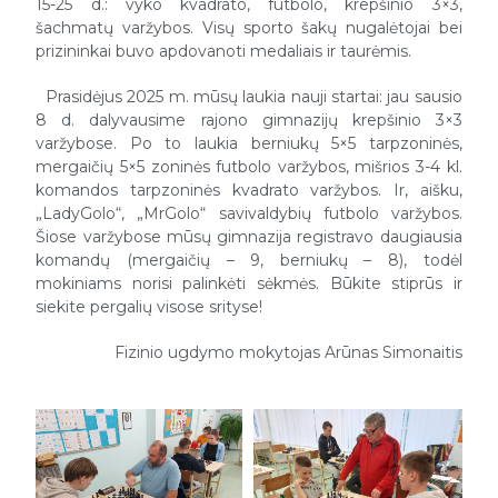
15-25 d.: vyko kvadrato, futbolo, krepšinio 3×3,
šachmatų varžybos. Visų sporto šakų nugalėtojai bei
prizininkai buvo apdovanoti medaliais ir taurėmis.
Prasidėjus 2025 m. mūsų laukia nauji startai: jau sausio
8 d. dalyvausime rajono gimnazijų krepšinio 3×3
varžybose. Po to laukia berniukų 5×5 tarpzoninės,
mergaičių 5×5 zoninės futbolo varžybos, mišrios 3-4 kl.
komandos tarpzoninės kvadrato varžybos. Ir, aišku,
„LadyGolo“, „MrGolo“ savivaldybių futbolo varžybos.
Šiose varžybose mūsų gimnazija registravo daugiausia
komandų (mergaičių – 9, berniukų – 8), todėl
mokiniams norisi palinkėti sėkmės. Būkite stiprūs ir
siekite pergalių visose srityse!
Fizinio ugdymo mokytojas Arūnas Simonaitis