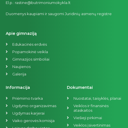
El.p.: rastine@butrimoniumokykla.lt
Duomenys kaupiami ir saugomi Juridinių asmenų registre
Apie gimnaziją
Edukacinės erdvės
Popamokinė veikla
Gimnazijos simboliai
Naujienos
Galerija
Informacija
Dokumentai
Priėmimo tvarka
Nuostatai, taisyklės, planai
Ugdymo organizavimas
Veiklos ir finansinės
ataskaitos
Ugdymas karjerai
Viešieji pirkimai
Vaiko gerovės komisija
Veiklos įsivertinimas