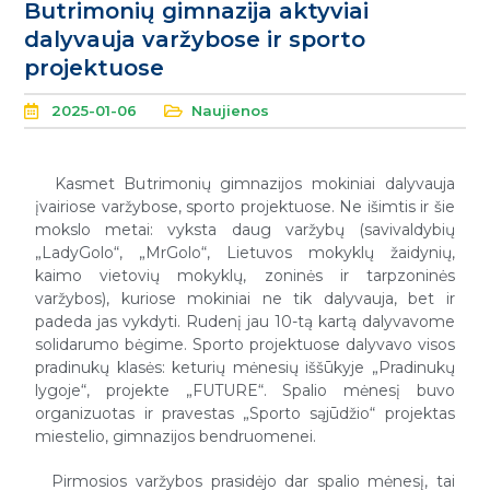
Butrimonių gimnazija aktyviai
dalyvauja varžybose ir sporto
projektuose
2025-01-06
Naujienos
Kasmet Butrimonių gimnazijos mokiniai dalyvauja
įvairiose varžybose, sporto projektuose. Ne išimtis ir šie
mokslo metai: vyksta daug varžybų (savivaldybių
„LadyGolo“, „MrGolo“, Lietuvos mokyklų žaidynių,
kaimo vietovių mokyklų, zoninės ir tarpzoninės
varžybos), kuriose mokiniai ne tik dalyvauja, bet ir
padeda jas vykdyti. Rudenį jau 10-tą kartą dalyvavome
solidarumo bėgime. Sporto projektuose dalyvavo visos
pradinukų klasės: keturių mėnesių iššūkyje „Pradinukų
lygoje“, projekte „FUTURE“. Spalio mėnesį buvo
organizuotas ir pravestas „Sporto sąjūdžio“ projektas
miestelio, gimnazijos bendruomenei.
Pirmosios varžybos prasidėjo dar spalio mėnesį, tai