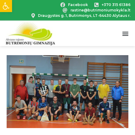
Open toolbar
Facebook
+370 315 61386
rastine@butrimoniumokykla.lt
Draugystės g. 1, Butrimonys, LT-64430 Alytaus r.