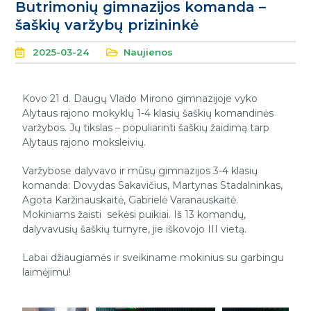
Butrimonių gimnazijos komanda –
šaškių varžybų prizininkė
2025-03-24
Naujienos
Kovo 21 d. Daugų Vlado Mirono gimnazijoje vyko
Alytaus rajono mokyklų 1-4 klasių šaškių komandinės
varžybos. Jų tikslas – populiarinti šaškių žaidimą tarp
Alytaus rajono moksleivių.
Varžybose dalyvavo ir mūsų gimnazijos 3-4 klasių
komanda: Dovydas Sakavičius, Martynas Stadalninkas,
Agota Karžinauskaitė, Gabrielė Varanauskaitė.
Mokiniams žaisti sekėsi puikiai. Iš 13 komandų,
dalyvavusių šaškių turnyre, jie iškovojo III vietą.
Labai džiaugiamės ir sveikiname mokinius su garbingu
laimėjimu!