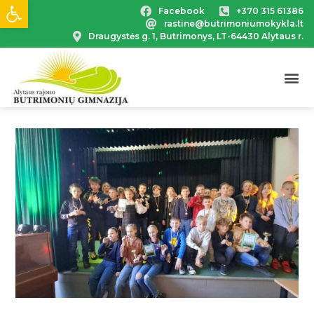
Open toolbar
Facebook
+370 315 61386
rastine@butrimoniumokykla.lt
Draugystės g. 1, Butrimonys, LT-64430 Alytaus r.