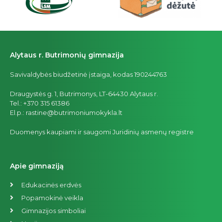
Alytaus r. Butrimonių gimnazija
Savivaldybės biudžetinė įstaiga, kodas 190244763
Draugystės g. 1, Butrimonys, LT-64430 Alytaus r.
Tel.: +370 315 61386
El.p.: rastine@butrimoniumokykla.lt
Duomenys kaupiami ir saugomi Juridinių asmenų registre
Apie gimnaziją
Edukacinės erdvės
Popamokinė veikla
Gimnazijos simboliai