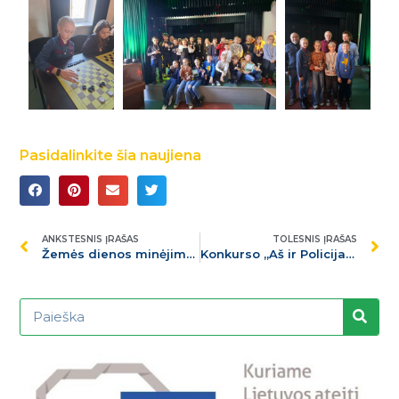
Pasidalinkite šia naujiena
ANKSTESNIS ĮRAŠAS
TOLESNIS ĮRAŠAS
Žemės dienos minėjimas
Konkurso „Aš ir Policija“ I etapo nugalėtojai – Butrimonių gimnazistai