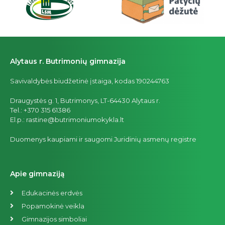
Alytaus r. Butrimonių gimnazija
Savivaldybės biudžetinė įstaiga, kodas 190244763
Draugystės g. 1, Butrimonys, LT-64430 Alytaus r.
Tel.: +370 315 61386
El.p.: rastine@butrimoniumokykla.lt
Duomenys kaupiami ir saugomi Juridinių asmenų registre
Apie gimnaziją
Edukacinės erdvės
Popamokinė veikla
Gimnazijos simboliai