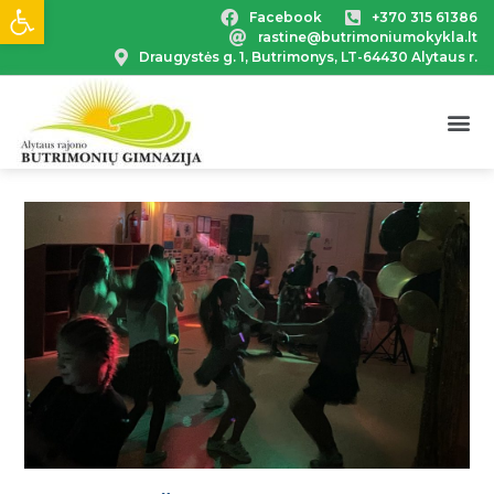
Open toolbar
Facebook
+370 315 61386
rastine@butrimoniumokykla.lt
Draugystės g. 1, Butrimonys, LT-64430 Alytaus r.