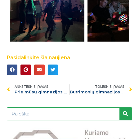
Pasidalinkite šia naujiena
ANKSTESNIS ĮRAŠAS
TOLESNIS ĮRAŠAS
Prie mūsų gimnazijos skleidžiasi tikras pavasario stebuklas – pražydo sakurų parkelis!
Butrimonių gimnazijos mergaitės – Alytaus regiono ,,LADYGOLO“ čempionės