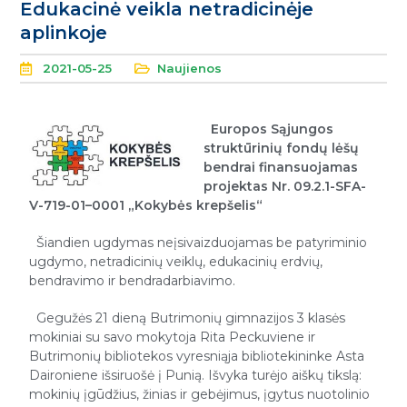
Edukacinė veikla netradicinėje
aplinkoje
2021-05-25
Naujienos
Europos Sąjungos
struktūrinių fondų lėšų
bendrai finansuojamas
projektas Nr. 09.2.1-SFA-
V-719-01–0001 „Kokybės krepšelis“
Šiandien ugdymas neįsivaizduojamas be patyriminio
ugdymo, netradicinių veiklų, edukacinių erdvių,
bendravimo ir bendradarbiavimo.
Gegužės 21 dieną Butrimonių gimnazijos 3 klasės
mokiniai su savo mokytoja Rita Peckuviene ir
Butrimonių bibliotekos vyresniąja bibliotekininke Asta
Daironiene išsiruošė į Punią. Išvyka turėjo aiškų tikslą:
mokinių įgūdžius, žinias ir gebėjimus, įgytus nuotolinio