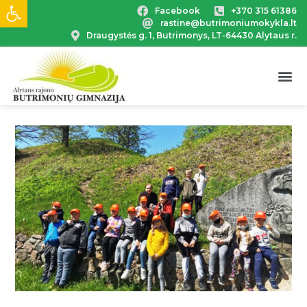
Open toolbar
Facebook
+370 315 61386
rastine@butrimoniumokykla.lt
Draugystės g. 1, Butrimonys, LT-64430 Alytaus r.