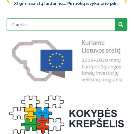
XI gimnazistų laidai nuskambėjo paskutinis skambutis
Pirmokų išvyka prie piliakalnio