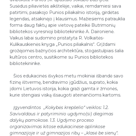
Susėdus piliavietės aikštelėje, vaikai, remdamiesi sava
patirtimi, pasakojo Punios piliakalnio istoriją, girdėtas
legendas, atsakinėjo į klausimus. Mažiesiems patrauklia
forma daug faktų apie vietovę pateikė Butrimonių
bibliotekos vyresnioji bibliotekininkė A. Daironienė.
Vaikus labai sudomino pristatyta R. Volkaitės-
Kulikauskienės knyga „Punios piliakalnis“. Grįždami
grožėjomės bažnyčios architektūra, stogastulpiais šalia
kultūros centro, susitikome su Punios bibliotekos
bibliotekininke.
Šios edukacinės išvykos metu mokiniai išbandė savo
fizinę ištvermę, bendravimo įgūdžius, suprato, kokia
įdomi Lietuvos istorija, kokia graži gamta ir žmonės,
kurie stengiasi viską išsaugoti ateinančioms kartoms.
Įgyvendintos ,,Kokybės krepšelio“ veiklos: 1.2.
Savivaldaus ir patyriminio ugdymo(si) diegimas
dalykų pamokose.
1.3. Ugdymo proceso
organizavimas kitose edukacinėse aplinkose
gimnazijoje ir už gimnazijos ribų – ,,klasė be sienų“.