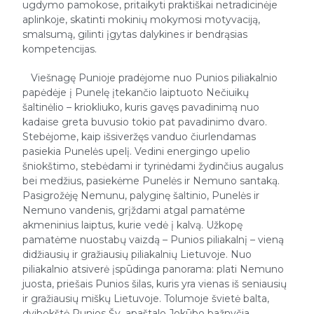
ugdymo pamokose, pritaikyti praktiškai netradicinėje
aplinkoje, skatinti mokinių mokymosi motyvaciją,
smalsumą, gilinti įgytas dalykines ir bendrąsias
kompetencijas.
Viešnagę Punioje pradėjome nuo Punios piliakalnio
papėdėje į Punelę įtekančio laiptuoto Nečiuikų
šaltinėlio – kriokliuko, kuris gavęs pavadinimą nuo
kadaise greta buvusio tokio pat pavadinimo dvaro.
Stebėjome, kaip išsiveržęs vanduo čiurlendamas
pasiekia Punelės upelį. Vedini energingo upelio
šniokštimo, stebėdami ir tyrinėdami žydinčius augalus
bei medžius, pasiekėme Punelės ir Nemuno santaką.
Pasigrožėję Nemunu, palyginę šaltinio, Punelės ir
Nemuno vandenis, grįždami atgal pamatėme
akmeninius laiptus, kurie vedė į kalvą. Užkopę
pamatėme nuostabų vaizdą – Punios piliakalnį – vieną
didžiausių ir gražiausių piliakalnių Lietuvoje. Nuo
piliakalnio atsiverė įspūdinga panorama: plati Nemuno
juosta, priešais Punios šilas, kuris yra vienas iš seniausių
ir gražiausių miškų Lietuvoje. Tolumoje švietė balta,
dvibokštė Punios Šv. apaštalo Jokūbo bažnyčia.