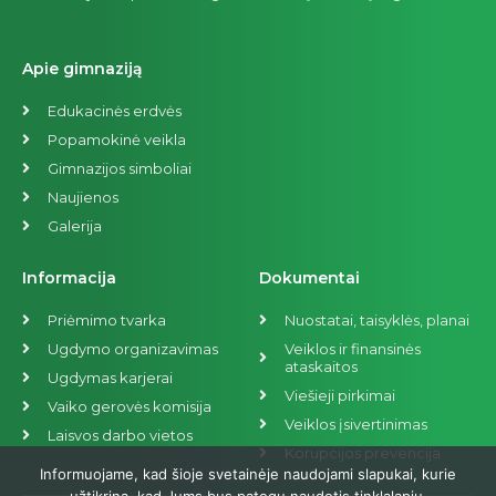
Apie gimnaziją
Edukacinės erdvės
Popamokinė veikla
Gimnazijos simboliai
Naujienos
Galerija
Informacija
Dokumentai
Priėmimo tvarka
Nuostatai, taisyklės, planai
Ugdymo organizavimas
Veiklos ir finansinės
ataskaitos
Ugdymas karjerai
Viešieji pirkimai
Vaiko gerovės komisija
Veiklos įsivertinimas
Laisvos darbo vietos
Korupcijos prevencija
Informuojame, kad šioje svetainėje naudojami slapukai, kurie