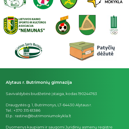
Alytaus r. Butrimonių gimnazija
Savivaldybės biudžetinė įstaiga, kodas 190244763
Draugystės g. 1, Butrimonys, LT-64430 Alytaus r.
Tel.: +370 315 61386
El.p.: rastine@butrimoniumokykla.lt
Duomenys kaupiami ir saugomi Juridinių asmenų registre