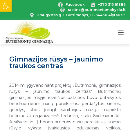
Open toolbar
Facebook
+370 315 61386
rastine@butrimoniumokykla.lt
Draugystės g. 1, Butrimonys, LT-64430 Alytaus r.
Gimnazijos rūsys – jaunimo
traukos centras
2014 m. įgyvendinant projektą „Butrimonių gimnazijos
rūsys – jaunimo traukos centras“ Butrimonių
gimnazijos rūsyje esančios patalpos buvo pritaikytos
bendruomenės narių poreikiams: perdažytos sienos,
grindys, lubos, įrengti sanitarijos mazgai, nupirkta
būtiniausia organizacinė technika, stalo žaidimai ir kt.
Atsižvelgiant į bendruomenės narių poreikius jaunimo
rūsyje vyksta įvairiausios edukacinės veiklos,