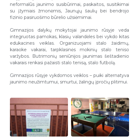
neformalūs jaunimo susibūrimai, paskaitos, susitikimai
su įžymiais žmonėmis, Jaunųjų šaulių bei bendrojo
fizinio pasiruošimo būrelio užsiėmimai.
Gimnazijos dalykų mokytojai jaunimo rūsyje veda
integruotas pamokas, klasių valandėles bei vykdo kitas
edukacines veiklas. Organizuojami stalo žaidimų,
karaoke vakarai, tarpklasinės mokinių stalo teniso
varžybos. Butrimonių seniūnijos jaunimas šeštadienio
vakarais renkasi pažaisti stalo tenisą, stalo futbolą.
Gimnazijos rūsyje vykdomos veiklos – puiki alternatyva
jaunimo neužimtumui, smurtui, žalingų įpročių plitimui.