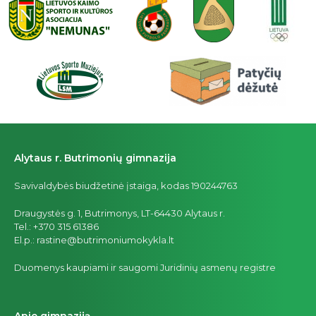
Alytaus r. Butrimonių gimnazija
Savivaldybės biudžetinė įstaiga, kodas 190244763
Draugystės g. 1, Butrimonys, LT-64430 Alytaus r.
Tel.: +370 315 61386
El.p.: rastine@butrimoniumokykla.lt
Duomenys kaupiami ir saugomi Juridinių asmenų registre