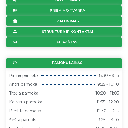
PRIĖMIMO TVARKA
MAITINIMAS
STRUKTŪRA IR KONTAKTAI
EL. PAŠTAS
PAMOKŲ LAIKAS
Pirma pamoka
8:30 - 9:15
Antra pamoka
9:25 - 10:10
Trečia pamoka
10:20 - 11:05
Ketvirta pamoka
11:35 - 12:20
Penkta pamoka
12:30 - 13:15
Šešta pamoka
13:25 - 14:10