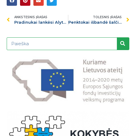
ANKSTESNIS ĮRAŠAS
TOLESNIS ĮRAŠAS
Pradinukai lankėsi Alytaus kino teatre
Penktokai išbandė šalčio kerus