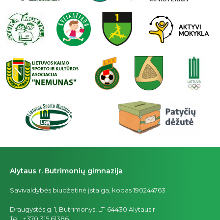
Alytaus r. Butrimonių gimnazija
Savivaldybės biudžetinė įstaiga, kodas 190244763
Draugystės g. 1, Butrimonys, LT-64430 Alytaus r.
Tel.: +370 315 61386