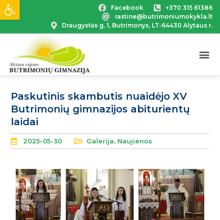
Open toolbar
Facebook
+370 315 61386
rastine@butrimoniumokykla.lt
Draugystės g. 1, Butrimonys, LT-64430 Alytaus r.
Paskutinis skambutis nuaidėjo XV
Butrimonių gimnazijos abiturientų
laidai
2025-05-30
Galerija
,
Naujienos