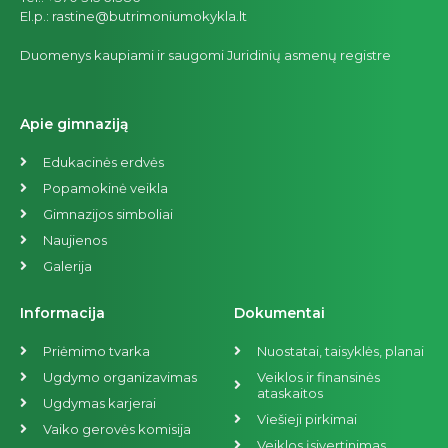
El.p.: rastine@butrimoniumokykla.lt
Duomenys kaupiami ir saugomi Juridinių asmenų registre
Apie gimnaziją
Edukacinės erdvės
Popamokinė veikla
Gimnazijos simboliai
Naujienos
Galerija
Informacija
Dokumentai
Priėmimo tvarka
Nuostatai, taisyklės, planai
Ugdymo organizavimas
Veiklos ir finansinės
ataskaitos
Ugdymas karjerai
Viešieji pirkimai
Vaiko gerovės komisija
Veiklos įsivertinimas