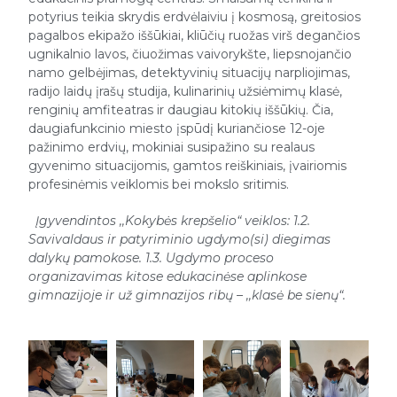
potyrius teikia skrydis erdvėlaiviu į kosmosą, greitosios
pagalbos ekipažo iššūkiai, kliūčių ruožas virš degančios
ugnikalnio lavos, čiuožimas vaivorykšte, liepsnojančio
namo gelbėjimas, detektyvinių situacijų narpliojimas,
radijo laidų įrašų studija, kulinarinių užsiėmimų klasė,
renginių amfiteatras ir daugiau kitokių iššūkių. Čia,
daugiafunkcinio miesto įspūdį kuriančiose 12-oje
pažinimo erdvių, mokiniai susipažino su realaus
gyvenimo situacijomis, gamtos reiškiniais, įvairiomis
profesinėmis veiklomis bei mokslo sritimis.
Įgyvendintos ,,Kokybės krepšelio“ veiklos: 1.2.
Savivaldaus ir patyriminio ugdymo(si) diegimas
dalykų pamokose. 1.3. Ugdymo proceso
organizavimas kitose edukacinėse aplinkose
gimnazijoje ir už gimnazijos ribų – ,,klasė be sienų“.