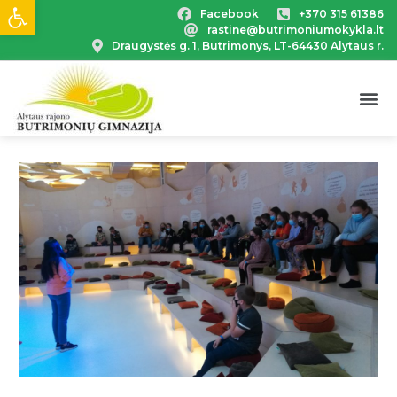
Open toolbar
Facebook
+370 315 61386
rastine@butrimoniumokykla.lt
Draugystės g. 1, Butrimonys, LT-64430 Alytaus r.