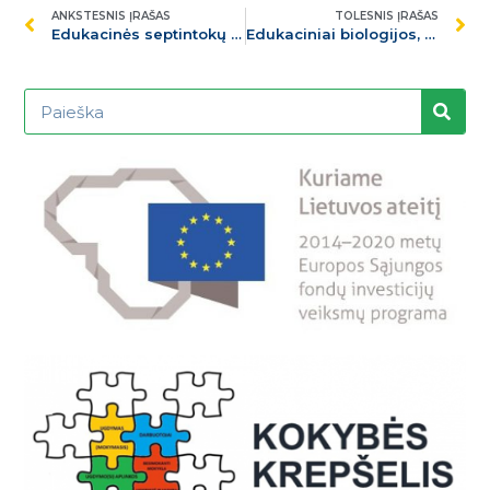
ANKSTESNIS ĮRAŠAS
TOLESNIS ĮRAŠAS
Edukacinės septintokų ir aštuntokų veiklos Kaune
Edukaciniai biologijos, fizikos bei chemijos užsiėmimai