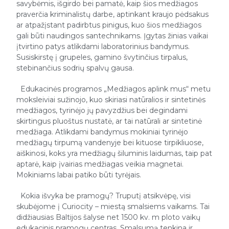
savybėmis, išgirdo bei pamatė, kaip šios medžiagos
praverčia kriminalistų darbe, aptinkant kraujo pėdsakus
ar atpažįstant padirbtus pinigus, kuo šios medžiagos
gali būti naudingos santechnikams. Įgytas žinias vaikai
įtvirtino patys atlikdami laboratorinius bandymus.
Susiskirstę į grupeles, gamino švytinčius tirpalus,
stebinančius sodrių spalvų gausa.
Edukacinės programos „Medžiagos aplink mus“ metu
moksleiviai sužinojo, kuo skiriasi natūralios ir sintetinės
medžiagos, tyrinėjo jų pavyzdžius bei degindami
skirtingus pluoštus nustatė, ar tai natūrali ar sintetinė
medžiaga. Atlikdami bandymus mokiniai tyrinėjo
medžiagų tirpumą vandenyje bei kituose tirpikliuose,
aiškinosi, koks yra medžiagų šiluminis laidumas, taip pat
aptarė, kaip įvairias medžiagas veikia magnetai.
Mokiniams labai patiko būti tyrėjais.
Kokia išvyka be pramogų? Truputį atsikvėpę, visi
skubėjome į Curiocity – miestą smalsiems vaikams. Tai
didžiausias Baltijos šalyse net 1500 kv. m ploto vaikų
edukacinis pramogų centras. Smalsumą tenkina ir