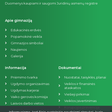
Duomenys kaupiami ir saugomi Juridinių asmenų registre
Apie gimnaziją
Edukacinės erdvės
Popamokinė veikla
Gimnazijos simboliai
Naujienos
Galerija
Informacija
Dokumentai
Priėmimo tvarka
Nuostatai, taisyklės, planai
Ugdymo organizavimas
Veiklos ir finansinės
ataskaitos
Ugdymas karjerai
Viešieji pirkimai
Vaiko gerovės komisija
Veiklos įsivertinimas
Laisvos darbo vietos
Korupcijos prevencija