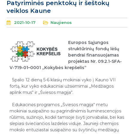
Patyriminės penktokų ir šeštokų
veiklos Kaune
2021-10-17
Naujienos
Europos Sąjungos
struktūrinių fondų lėšų
bendrai finansuojamas
projektas Nr. 09.2.1-SFA-
V-719-01–0001 „Kokybės krepšelis“
Spalio 12 dieną 5-6 klasių mokiniai vyko į Kauno VII
fortą, kur vyko edukaciniai užsiėmimai „Medžiagos
aplink mus“ ir „Šviesos magija“.
Edukacinės programos „Šviesos magija“ metu
mokiniai susipažino su pagrindinėmis liuminescencijos
rūšimis, sužinojo, kodėl tamsoje švyti jonvabaliai, bei kas
slepiasi šviečiančios lazdelės viduje. Jaunieji chemijos
mokslo entuziastai susipažino su švytinčių medžiagų