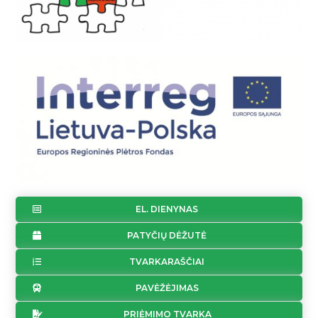
EL. DIENYNAS
PATYČIŲ DĖŽUTĖ
TVARKARAŠČIAI
PAVĖŽĖJIMAS
PRIĖMIMO TVARKA