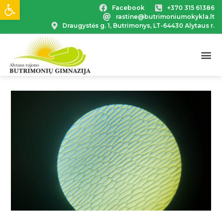
Open toolbar
Facebook
+370 315 61386
rastine@butrimoniumokykla.lt
Draugystės g. 1, Butrimonys, LT-64430 Alytaus r.