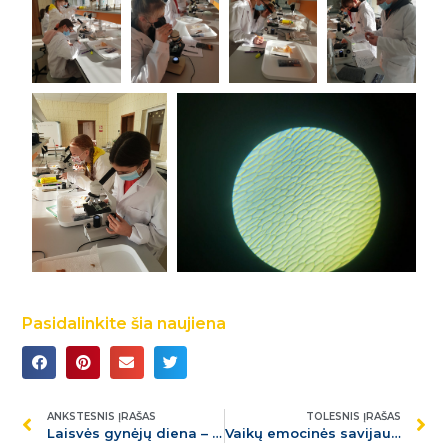
Pasidalinkite šia naujiena
ANKSTESNIS ĮRAŠAS
TOLESNIS ĮRAŠAS
Laisvės gynėjų diena – Sausio 13-oji Butrimonių gimnazijoje
Vaikų emocinės savijautos bei psichikos sveikatos gerinimo veiklos