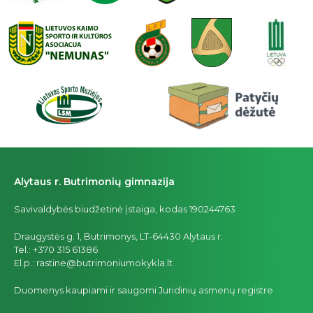
Alytaus r. Butrimonių gimnazija
Savivaldybės biudžetinė įstaiga, kodas 190244763
Draugystės g. 1, Butrimonys, LT-64430 Alytaus r.
Tel.: +370 315 61386
El.p.: rastine@butrimoniumokykla.lt
Duomenys kaupiami ir saugomi Juridinių asmenų registre