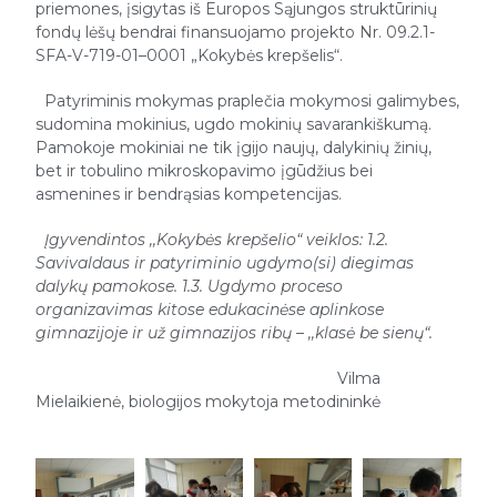
priemones, įsigytas iš Europos Sąjungos struktūrinių
fondų lėšų bendrai finansuojamo projekto Nr. 09.2.1-
SFA-V-719-01–0001 „Kokybės krepšelis“.
Patyriminis mokymas praplečia mokymosi galimybes,
sudomina mokinius, ugdo mokinių savarankiškumą.
Pamokoje mokiniai ne tik įgijo naujų, dalykinių žinių,
bet ir tobulino mikroskopavimo įgūdžius bei
asmenines ir bendrąsias kompetencijas.
Įgyvendintos ,,Kokybės krepšelio“ veiklos: 1.2.
Savivaldaus ir patyriminio ugdymo(si) diegimas
dalykų pamokose. 1.3. Ugdymo proceso
organizavimas kitose edukacinėse aplinkose
gimnazijoje ir už gimnazijos ribų – ,,klasė be sienų“.
Vilma
Mielaikienė, biologijos mokytoja metodininkė