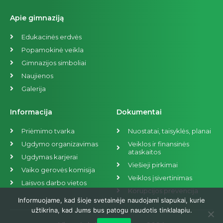
Apie gimnaziją
Edukacinės erdvės
Popamokinė veikla
Gimnazijos simboliai
Naujienos
Galerija
Informacija
Dokumentai
Priėmimo tvarka
Nuostatai, taisyklės, planai
Ugdymo organizavimas
Veiklos ir finansinės
ataskaitos
Ugdymas karjerai
Viešieji pirkimai
Vaiko gerovės komisija
Veiklos įsivertinimas
Laisvos darbo vietos
Korupcijos prevencija
Informuojame, kad šioje svetainėje naudojami slapukai, kurie
užtikrina, kad Jums bus patogu naudotis tinklalapiu.