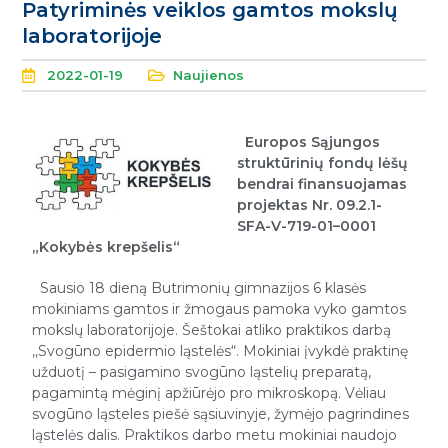
Patyriminės veiklos gamtos mokslų
laboratorijoje
2022-01-19
Naujienos
Europos Sąjungos
struktūrinių fondų lėšų
bendrai finansuojamas
projektas Nr. 09.2.1-
SFA-V-719-01–0001
„Kokybės krepšelis“
Sausio 18 dieną Butrimonių gimnazijos 6 klasės
mokiniams gamtos ir žmogaus pamoka vyko gamtos
mokslų laboratorijoje. Šeštokai atliko praktikos darbą
,,Svogūno epidermio ląstelės“. Mokiniai įvykdė praktinę
užduotį – pasigamino svogūno ląstelių preparatą,
pagamintą mėginį apžiūrėjo pro mikroskopą. Vėliau
svogūno ląsteles piešė sąsiuvinyje, žymėjo pagrindines
ląstelės dalis. Praktikos darbo metu mokiniai naudojo