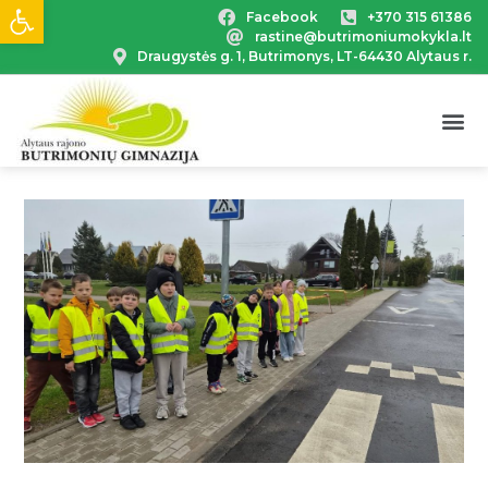
Open toolbar
Facebook
+370 315 61386
rastine@butrimoniumokykla.lt
Draugystės g. 1, Butrimonys, LT-64430 Alytaus r.