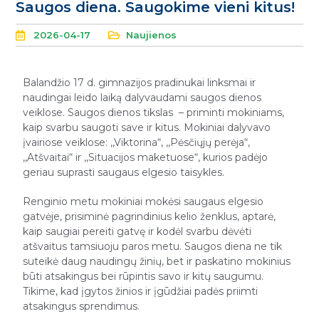
Saugos diena. Saugokime vieni kitus!
2026-04-17
Naujienos
Balandžio 17 d. gimnazijos pradinukai linksmai ir
naudingai leido laiką dalyvaudami saugos dienos
veiklose. Saugos dienos tikslas – priminti mokiniams,
kaip svarbu saugoti save ir kitus. Mokiniai dalyvavo
įvairiose veiklose: ,,Viktorina“, ,,Pėsčiųjų perėja“,
,,Atšvaitai“ ir ,,Situacijos maketuose“, kurios padėjo
geriau suprasti saugaus elgesio taisykles.
Renginio metu mokiniai mokėsi saugaus elgesio
gatvėje, prisiminė pagrindinius kelio ženklus, aptarė,
kaip saugiai pereiti gatvę ir kodėl svarbu dėvėti
atšvaitus tamsiuoju paros metu. Saugos diena ne tik
suteikė daug naudingų žinių, bet ir paskatino mokinius
būti atsakingus bei rūpintis savo ir kitų saugumu.
Tikime, kad įgytos žinios ir įgūdžiai padės priimti
atsakingus sprendimus.