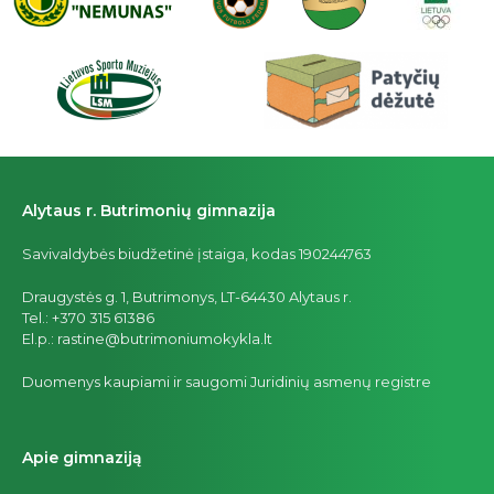
Alytaus r. Butrimonių gimnazija
Savivaldybės biudžetinė įstaiga, kodas 190244763
Draugystės g. 1, Butrimonys, LT-64430 Alytaus r.
Tel.: +370 315 61386
El.p.: rastine@butrimoniumokykla.lt
Duomenys kaupiami ir saugomi Juridinių asmenų registre
Apie gimnaziją