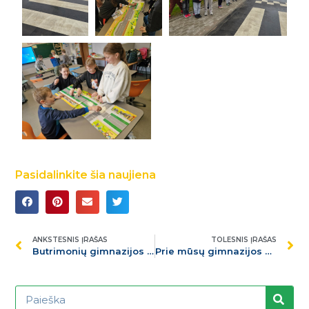
Pasidalinkite šia naujiena
ANKSTESNIS ĮRAŠAS
TOLESNIS ĮRAŠAS
Butrimonių gimnazijos penktokai – nacionalinio konkurso „Sveikas protas“ finale
Prie mūsų gimnazijos skleidžiasi tikras pavasario stebuklas – pražydo sakurų parkelis!