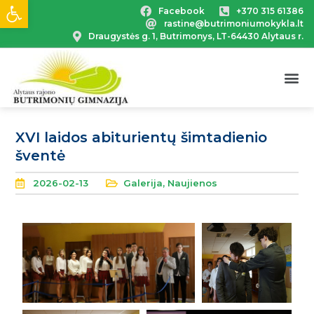
Open toolbar
Facebook
+370 315 61386
rastine@butrimoniumokykla.lt
Draugystės g. 1, Butrimonys, LT-64430 Alytaus r.
XVI laidos abiturientų šimtadienio
šventė
2026-02-13
Galerija
,
Naujienos