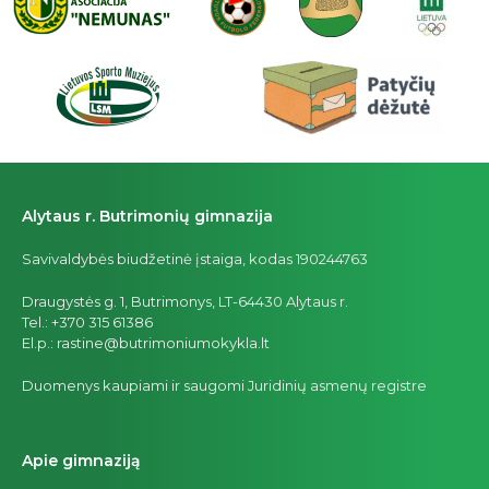
Alytaus r. Butrimonių gimnazija
Savivaldybės biudžetinė įstaiga, kodas 190244763
Draugystės g. 1, Butrimonys, LT-64430 Alytaus r.
Tel.: +370 315 61386
El.p.: rastine@butrimoniumokykla.lt
Duomenys kaupiami ir saugomi Juridinių asmenų registre
Apie gimnaziją