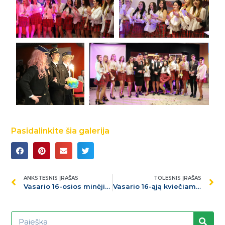
Pasidalinkite šia galerija
ANKSTESNIS ĮRAŠAS
TOLESNIS ĮRAŠAS
Vasario 16-osios minėjimas Butrimonių gimnazijoje
Vasario 16-ąją kviečiame švęsti drauge!