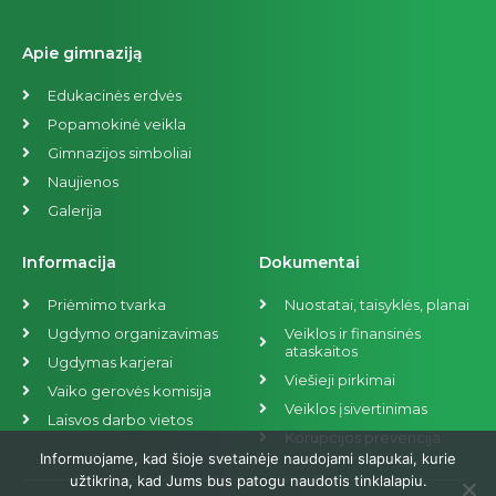
Apie gimnaziją
Edukacinės erdvės
Popamokinė veikla
Gimnazijos simboliai
Naujienos
Galerija
Informacija
Dokumentai
Priėmimo tvarka
Nuostatai, taisyklės, planai
Ugdymo organizavimas
Veiklos ir finansinės
ataskaitos
Ugdymas karjerai
Viešieji pirkimai
Vaiko gerovės komisija
Veiklos įsivertinimas
Laisvos darbo vietos
Korupcijos prevencija
Informuojame, kad šioje svetainėje naudojami slapukai, kurie
užtikrina, kad Jums bus patogu naudotis tinklalapiu.