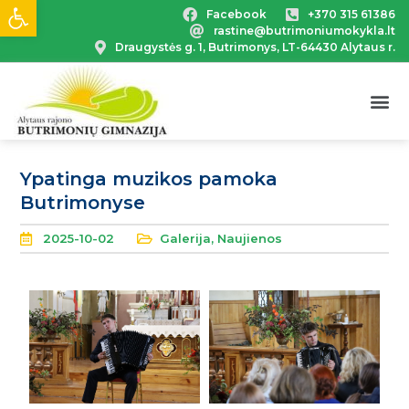
Open toolbar
Facebook
+370 315 61386
rastine@butrimoniumokykla.lt
Draugystės g. 1, Butrimonys, LT-64430 Alytaus r.
Ypatinga muzikos pamoka
Butrimonyse
2025-10-02
Galerija
,
Naujienos