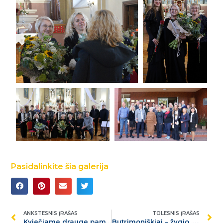
Pasidalinkite šia galerija
ANKSTESNIS ĮRAŠAS
TOLESNIS ĮRAŠAS
Kviečiame drauge paminėti Muzikos dieną!
Butrimoniškiai – žygio „Jėga. Bendrystė. Sveikata“ dalyviai