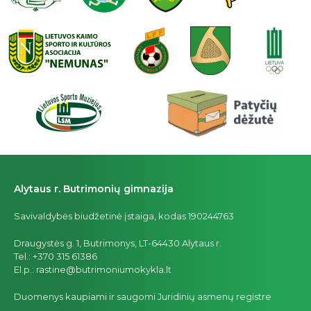
Alytaus r. Butrimonių gimnazija
Savivaldybės biudžetinė įstaiga, kodas 190244763
Draugystės g. 1, Butrimonys, LT-64430 Alytaus r.
Tel.: +370 315 61386
El.p.: rastine@butrimoniumokykla.lt
Duomenys kaupiami ir saugomi Juridinių asmenų registre