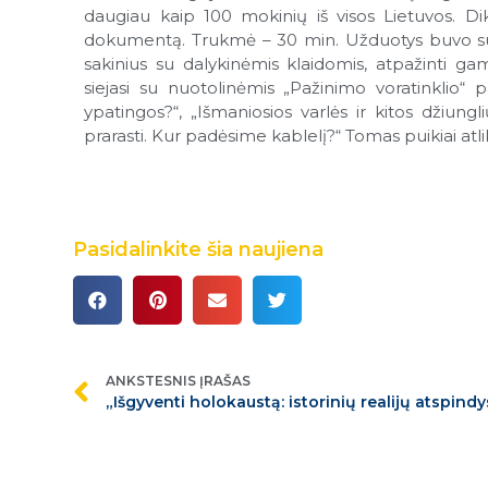
daugiau kaip 100 mokinių iš visos Lietuvos. 
dokumentą. Trukmė – 30 min. Užduotys buvo sudaryt
sakinius su dalykinėmis klaidomis, atpažinti gam
siejasi su nuotolinėmis „Pažinimo voratinklio“
ypatingos?“, „Išmaniosios varlės ir kitos džiung
prarasti. Kur padėsime kablelį?“ Tomas puikiai atli
Pasidalinkite šia naujiena
ANKSTESNIS ĮRAŠAS