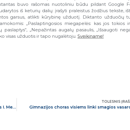
Diktantas buvo rašomas nuotoliniu būdu pildant Google 
os iš keturių dalių: įrašyti praleistus žodžius tekste, išta
tos garsus, atlikti kūrybinę užduotį. Diktanto užduočių tu
 pamokomis: „Paslaptingosios miegapelės: kas jos tokios i
lių paslaptys“, „Nepažintas augalų pasaulis, „Išsaugoti neg
ko visas užduotis ir tapo nugalėtoju.
Sveikiname!
TOLESNIS ĮRA
„Išgyventi holokaustą: istorinių realijų atspindys I. Mero romane „Lygiosios trunka akimirką“
Gimnazijos choras visiems linki smagios vasar