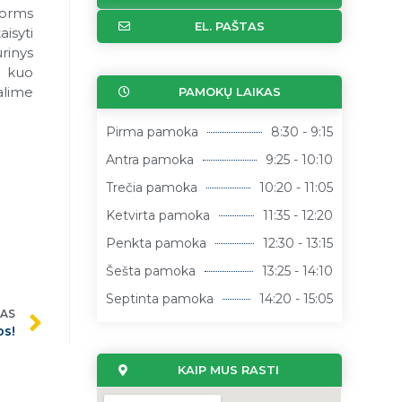
Forms
EL. PAŠTAS
isyti
rinys
r kuo
alime
PAMOKŲ LAIKAS
Pirma pamoka
8:30 - 9:15
Antra pamoka
9:25 - 10:10
Trečia pamoka
10:20 - 11:05
Ketvirta pamoka
11:35 - 12:20
Penkta pamoka
12:30 - 13:15
Šešta pamoka
13:25 - 14:10
Septinta pamoka
14:20 - 15:05
ŠAS
os!
KAIP MUS RASTI