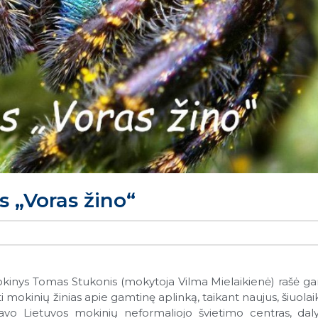
 „Voras žino“
okinys Tomas Stukonis (mokytoja Vilma Mielaikienė) rašė g
ti mokinių žinias apie gamtinę aplinką, taikant naujus, šiuolai
vo Lietuvos mokinių neformaliojo švietimo centras, dal