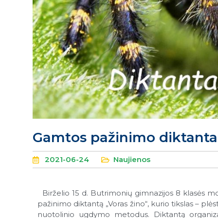
Gamtos pažinimo diktantas
2021-06-24
Naujienos
Birželio 15 d. Butrimonių gimnazijos 8 klasės m
pažinimo diktantą „Voras žino“, kurio tikslas – plės
nuotolinio ugdymo metodus. Diktantą organiza