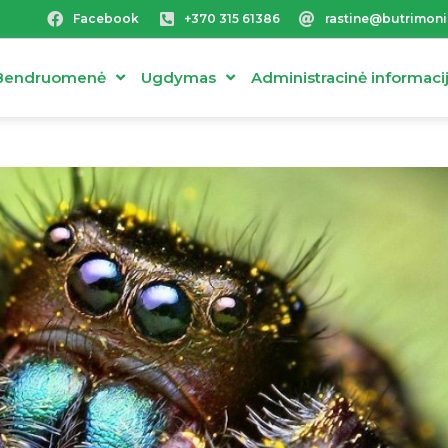
Facebook
+370 315 61386
rastine@butrimoni
Bendruomenė
Ugdymas
Administracinė informaci