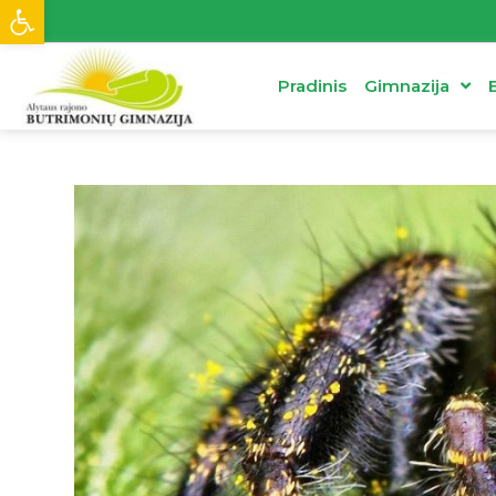
Open toolbar
Pradinis
Gimnazija