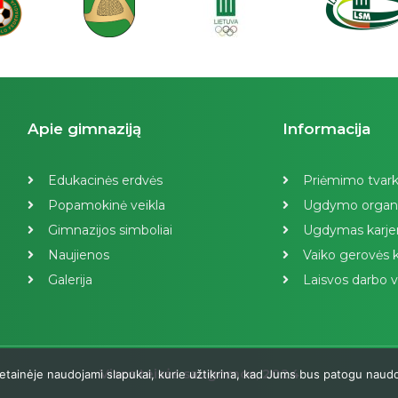
Apie gimnaziją
Informacija
Edukacinės erdvės
Priėmimo tvar
Popamokinė veikla
Ugdymo organ
Gimnazijos simboliai
Ugdymas karjer
Naujienos
Vaiko gerovės k
Galerija
Laisvos darbo v
Visos teisės saugomos, 2024
etainėje naudojami slapukai, kurie užtikrina, kad Jums bus patogu naudot