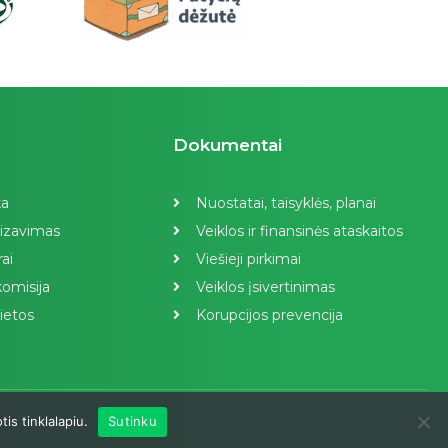
Dokumentai
ka
Nuostatai, taisyklės, planai
izavimas
Veiklos ir finansinės ataskaitos
ai
Viešieji pirkimai
omisija
Veiklos įsivertinimas
ietos
Korupcijos prevencija
is tinklalapiu.
Sutinku