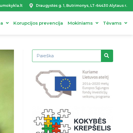
umokykla.lt
Draugystės g. 1, Butrimonys, LT-64430 Alytaus r.
ja
Korupcijos prevencija
Mokiniams
Tėvams