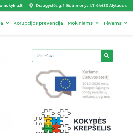
umokykla.lt
Draugystės g. 1, Butrimonys, LT-64430 Alytaus r.
ja
Korupcijos prevencija
Mokiniams
Tėvams