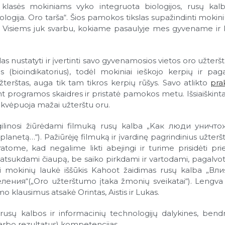
lasės mokiniams vyko integruota biologijos, rusų kalb
gija. Oro tarša“. Šios pamokos tikslas supažindinti mokini
. Visiems juk svarbu, kokiame pasaulyje mes gyvename ir 
kslas nustatyti ir įvertinti savo gyvenamosios vietos oro užter
ioindikatorius), todėl mokiniai ieškojo kerpių ir paga
žterštas, auga tik tam tikros kerpių rūšys. Savo atlikto
pra
 programos skaidres ir pristatė pamokos metu. Išsiaiškinta
kvėpuoja mažai užterštu oru.
ilinosi žiūrėdami filmuką rusų kalba „Kак люди уничт
anetą…“). Pažiūrėję filmuką ir įvardinę pagrindinius užter
tome, kad negalime likti abejingi ir turime prisidėti pri
 atsukdami čiaupą, be saiko pirkdami ir vartodami, pagalv
ai mokinių laukė iššūkis Kahoot žaidimas rusų kalba „Вл
я“(„Oro užterštumo įtaka žmonių sveikatai“). Lengva t
imo klausimus atsakė Orintas, Aistis ir Lukas.
sų kalbos ir informacinių technologijų dalykines, bendr
arbo rezultatus) kompetencijas.