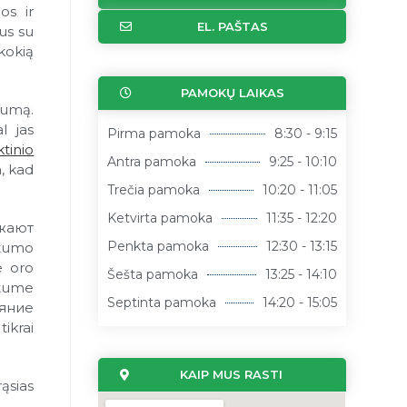
os ir
EL. PAŠTAS
us su
kokią
PAMOKŲ LAIKAS
štumą.
l jas
Pirma pamoka
8:30 - 9:15
ktinio
Antra pamoka
9:25 - 10:10
, kad
Trečia pamoka
10:20 - 11:05
Ketvirta pamoka
11:35 - 12:20
ожают
Penkta pamoka
12:30 - 13:15
štumo
e oro
Šešta pamoka
13:25 - 14:10
otume
Septinta pamoka
14:20 - 15:05
ияние
ikrai
KAIP MUS RASTI
ąsias