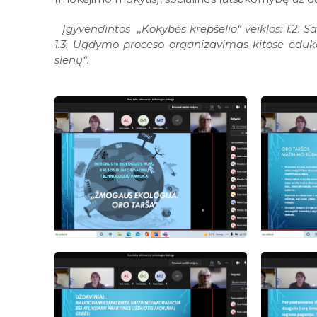
Įgyvendintos ,,Kokybės krepšelio“ veiklos: 1.2. 
1.3. Ugdymo proceso organizavimas kitose edukac
sienų“.