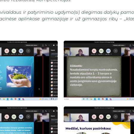
Savivaldaus ir patyriminio ugdymo(si) diegimas dalykų pamo
inėse aplinkose gimnazijoje ir už gimnazijos ribų – ,,kla