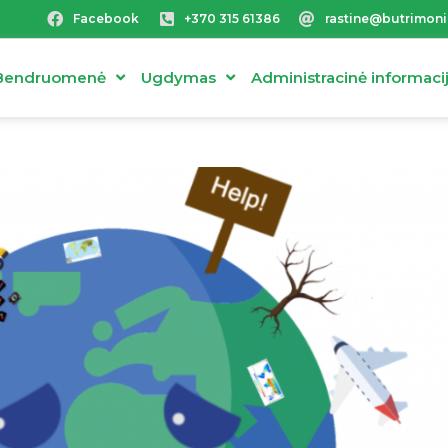
Facebook
+370 315 61386
rastine@butrimoni
Bendruomenė
Ugdymas
Administracinė informaci