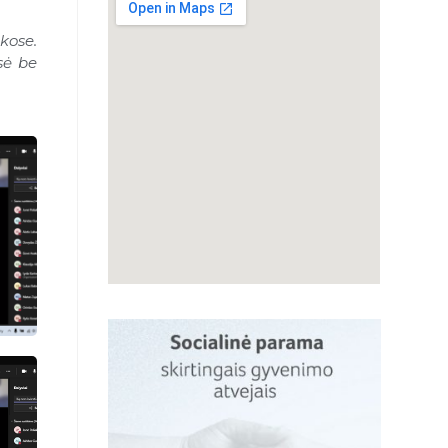
kose.
sė be