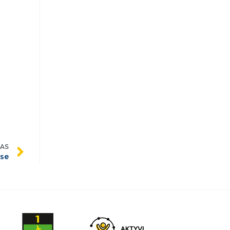
ŠAS
ose