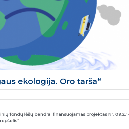
us ekologija. Oro tarša“
inių fondų lėšų bendrai finansuojamas projektas Nr. 09.2.1
repšelis“