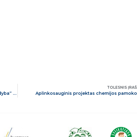
TOLESNIS ĮRA
Į pagalbą mokytojui: „Šiuolaikinės pamokos vadyba“ (4)
Aplinkosauginis projektas chemijos pamok