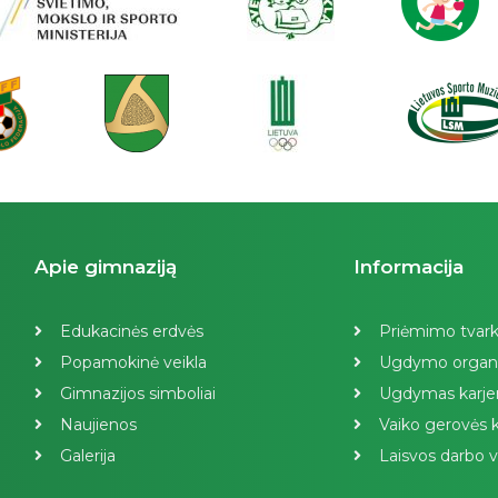
Apie gimnaziją
Informacija
Edukacinės erdvės
Priėmimo tvar
Popamokinė veikla
Ugdymo organ
Gimnazijos simboliai
Ugdymas karjer
Naujienos
Vaiko gerovės k
Galerija
Laisvos darbo v