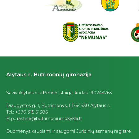
Alytaus r. Butrimonių gimnazija
Savivaldybės biudžetinė įstaiga, kodas 190244763
Draugystės g. 1, Butrimonys, LT-64430 Alytaus r.
Tel.: +370 315 61386
El.p.: rastine@butrimoniumokykla.lt
Duomenys kaupiami ir saugomi Juridinių asmenų registre