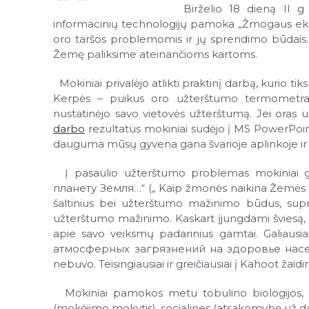
Birželio 18 dieną II g k
informacinių technologijų pamoka „Žmogaus ekolo
oro taršos problemomis ir jų sprendimo būdais
Žemę paliksime ateinančioms kartoms.
Mokiniai privalėjo atlikti praktinį darbą, kurio ti
Kerpės – puikus oro užterštumo termometras (b
nustatinėjo savo vietovės užterštumą. Jei oras u
darbo
rezultatus mokiniai sudėjo į MS PowerPoint
dauguma mūsų gyvena gana švarioje aplinkoje ir 
Į pasaulio užterštumo problemas mokiniai g
планету Земля…“ („ Kaip žmonės naikina Žemės pl
šaltinius bei užterštumo mažinimo būdus, supra
užterštumo mažinimo. Kaskart įjungdami šviesą,
apie savo veiksmų padarinius gamtai. Galiausi
атмосферных загрязнений на здоровье населени
nebuvo. Teisingiausiai ir greičiausiai į Kahoot žaid
Mokiniai pamokos metu tobulino biologijos, ru
(mokėjimo mokytis), socialines (atsakomybę už d