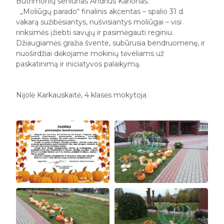
Butrimonių seniūnas Andrius Karlonas.
„Moliūgų parado“ finalinis akcentas – spalio 31 d.
vakarą sužibėsiantys, nušvisiantys moliūgai – visi
rinksimės įžiebti savųjų ir pasimėgauti reginiu.
Džiaugiamės gražia švente, subūrusia bendruomenę, ir
nuoširdžiai dėkojame mokinių tėveliams už
paskatinimą ir iniciatyvos palaikymą.
Nijolė Karkauskaitė, 4 klasės mokytoja