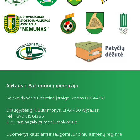
Alytaus r. Butrimonių gimnazija
Savivaldybės biudžetinė įstaiga, kodas 190244763
Draugystės g. 1, Butrimonys, LT-64430 Alytaus r.
Tel.: +370 315 61386
El.p.: rastine@butrimoniumokykla.lt
Duomenys kaupiami ir saugomi Juridinių asmenų registre