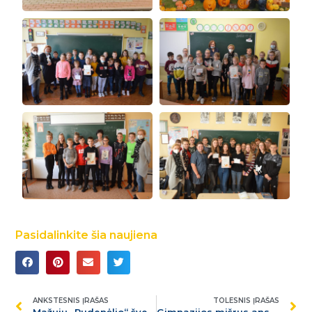
Pasidalinkite šia naujiena
ANKSTESNIS ĮRAŠAS
TOLESNIS ĮRAŠAS
Mažųjų „Rudenėlio“ šventė
Gimnazijos mišrus ansamblis kviečia pasigrožėti spalvingu, nostalgišku rudeniu