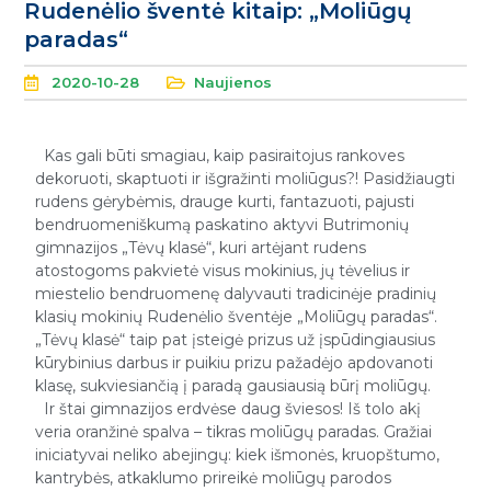
Rudenėlio šventė kitaip: „Moliūgų
paradas“
2020-10-28
Naujienos
Kas gali būti smagiau, kaip pasiraitojus rankoves
dekoruoti, skaptuoti ir išgražinti moliūgus?! Pasidžiaugti
rudens gėrybėmis, drauge kurti, fantazuoti, pajusti
bendruomeniškumą paskatino aktyvi Butrimonių
gimnazijos „Tėvų klasė“, kuri artėjant rudens
atostogoms pakvietė visus mokinius, jų tėvelius ir
miestelio bendruomenę dalyvauti tradicinėje pradinių
klasių mokinių Rudenėlio šventėje „Moliūgų paradas“.
„Tėvų klasė“ taip pat įsteigė prizus už įspūdingiausius
kūrybinius darbus ir puikiu prizu pažadėjo apdovanoti
klasę, sukviesiančią į paradą gausiausią būrį moliūgų.
Ir štai gimnazijos erdvėse daug šviesos! Iš tolo akį
veria oranžinė spalva – tikras moliūgų paradas. Gražiai
iniciatyvai neliko abejingų: kiek išmonės, kruopštumo,
kantrybės, atkaklumo prireikė moliūgų parodos