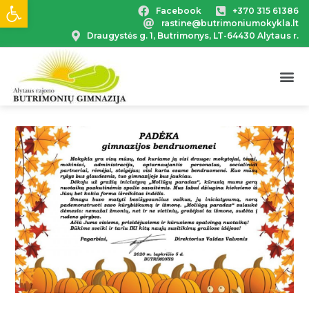
Open toolbar
Facebook
+370 315 61386
rastine@butrimoniumokykla.lt
Draugystės g. 1, Butrimonys, LT-64430 Alytaus r.