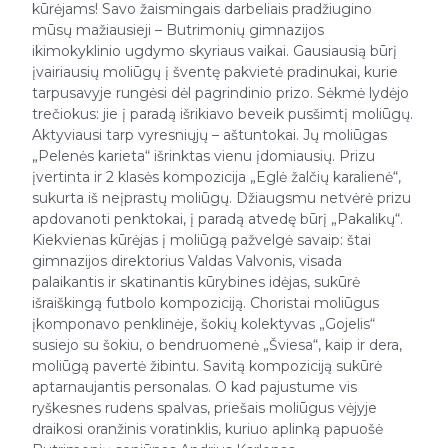
kūrėjams! Savo žaismingais darbeliais pradžiugino
mūsų mažiausieji – Butrimonių gimnazijos
ikimokyklinio ugdymo skyriaus vaikai. Gausiausią būrį
įvairiausių moliūgų į šventę pakvietė pradinukai, kurie
tarpusavyje rungėsi dėl pagrindinio prizo. Sėkmė lydėjo
trečiokus: jie į paradą išrikiavo beveik pusšimtį moliūgų.
Aktyviausi tarp vyresniųjų – aštuntokai. Jų moliūgas
„Pelenės karieta“ išrinktas vienu įdomiausių. Prizu
įvertinta ir 2 klasės kompozicija „Eglė žalčių karalienė“,
sukurta iš neįprastų moliūgų. Džiaugsmu netvėrė prizu
apdovanoti penktokai, į paradą atvedę būrį „Pakalikų“.
Kiekvienas kūrėjas į moliūgą pažvelgė savaip: štai
gimnazijos direktorius Valdas Valvonis, visada
palaikantis ir skatinantis kūrybines idėjas, sukūrė
išraiškingą futbolo kompoziciją. Choristai moliūgus
įkomponavo penklinėje, šokių kolektyvas „Gojelis“
susiejo su šokiu, o bendruomenė „Šviesa“, kaip ir dera,
moliūgą pavertė žibintu. Savitą kompoziciją sukūrė
aptarnaujantis personalas. O kad pajustume vis
ryškesnes rudens spalvas, priešais moliūgus vėjyje
draikosi oranžinis voratinklis, kuriuo aplinką papuošė