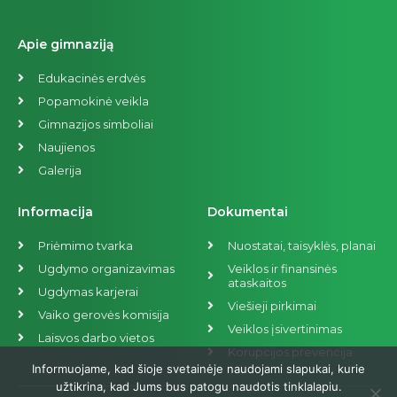
Apie gimnaziją
Edukacinės erdvės
Popamokinė veikla
Gimnazijos simboliai
Naujienos
Galerija
Informacija
Dokumentai
Priėmimo tvarka
Nuostatai, taisyklės, planai
Ugdymo organizavimas
Veiklos ir finansinės
ataskaitos
Ugdymas karjerai
Viešieji pirkimai
Vaiko gerovės komisija
Veiklos įsivertinimas
Laisvos darbo vietos
Korupcijos prevencija
Informuojame, kad šioje svetainėje naudojami slapukai, kurie
užtikrina, kad Jums bus patogu naudotis tinklalapiu.